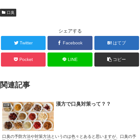
口臭
シェアする
Twitter
Facebook
はてブ
Pocket
LINE
コピー
関連記事
漢方で口臭対策って？？
口臭
口臭の予防方法や対策方法というのは色々とあると思いますが、口臭の予